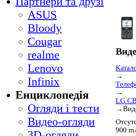
Партнери та друзі
ASUS
Bloody
Cougar
Виде
realme
Lenovo
Катал
→
Infinix
Телеф
→
Енциклопедія
LG CB
Огляди і тести
→
Вид
Видео-огляди
Отсутс
900 mA
3D-огляди