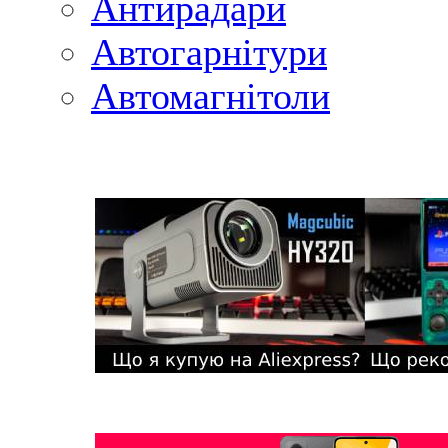
Антирадари
Автогарнітури
Автомагнітоли